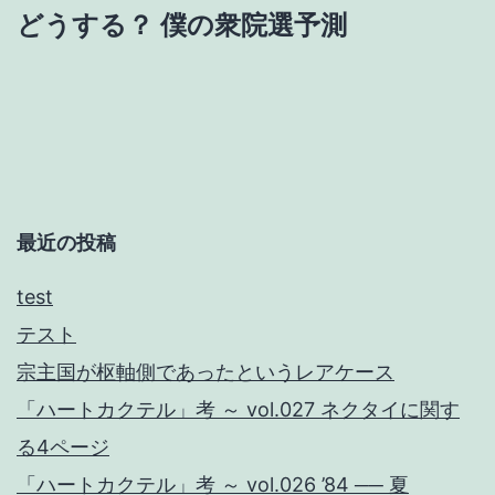
どうする？ 僕の衆院選予測
ビ
ゲ
ー
シ
ョ
最近の投稿
ン
test
テスト
宗主国が枢軸側であったというレアケース
「ハートカクテル」考 ～ vol.027 ネクタイに関す
る4ページ
「ハートカクテル」考 ～ vol.026 ’84 ── 夏