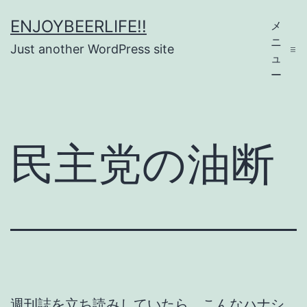
コ
ENJOYBEERLIFE!!
メ
ン
ニ
Just another WordPress site
テ
ュ
ー
ン
ツ
へ
民主党の油断
ス
キ
ッ
プ
週刊誌を立ち読みしていたら、こんなハナシ