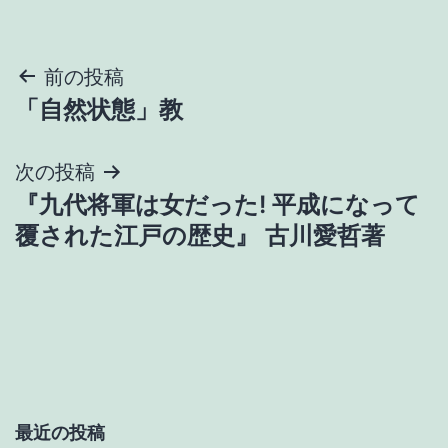
投
前の投稿
「自然状態」教
稿
ナ
次の投稿
『九代将軍は女だった! 平成になって
ビ
覆された江戸の歴史』 古川愛哲著
ゲ
ー
シ
ョ
最近の投稿