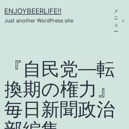
コ
ENJOYBEERLIFE!!
メ
ン
ニ
Just another WordPress site
テ
ュ
ー
ン
ツ
へ
『自民党―転
ス
キ
換期の権力』
ッ
プ
毎日新聞政治