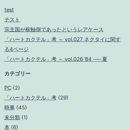
ン
test
テスト
宗主国が枢軸側であったというレアケース
「ハートカクテル」考 ～ vol.027 ネクタイに関す
る4ページ
「ハートカクテル」考 ～ vol.026 ’84 ── 夏
カテゴリー
PC
(2)
「ハートカクテル」考
(29)
時事
(45)
未分類
(1)
本
(6)