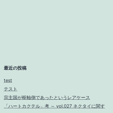
ー
ペ
ア
レ
ン
ト
に
捧
最近の投稿
げ
test
る
テスト
宗主国が枢軸側であったというレアケース
「ハートカクテル」考 ～ vol.027 ネクタイに関す