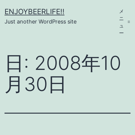
コ
ENJOYBEERLIFE!!
メ
ン
ニ
Just another WordPress site
テ
ュ
ー
ン
ツ
日:
2008年10
へ
ス
月30日
キ
ッ
プ