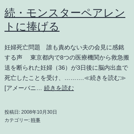
続・モンスターペアレン
トに捧げる
妊婦死亡問題 誰も責めない夫の会見に感銘
する声 東京都内で8つの医療機関から救急搬
送を断られた妊婦（36）が3日後に脳内出血で
死亡したことを受け、……….≪続きを読む≫
続・
[アメーバニ…
続きを読む
モ
ン
投稿日:
2008年10月30日
ス
カテゴリー:
時事
タ