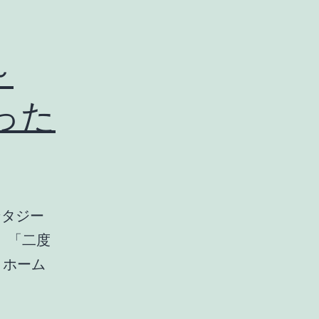
～
かった
ンタジー
、「二度
トホーム
ハ