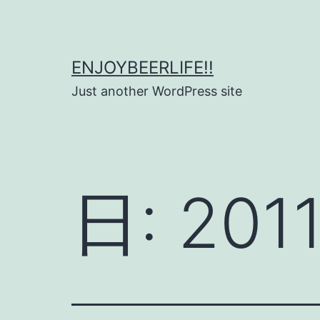
コ
ン
テ
ENJOYBEERLIFE!!
ン
Just another WordPress site
ツ
へ
ス
キ
日:
20
ッ
プ