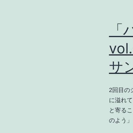
「
vo
サ
2回目の
に溢れて
と寄るこ
のよう