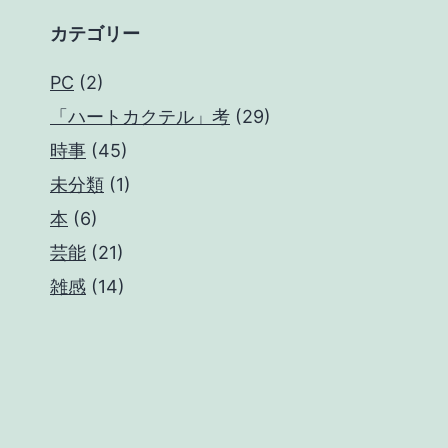
な
カテゴリー
か
PC
(2)
っ
「ハートカクテル」考
(29)
た
時事
(45)
サ
未分類
(1)
ン
本
(6)
タ
芸能
(21)
ク
雑感
(14)
ロ
ー
ス