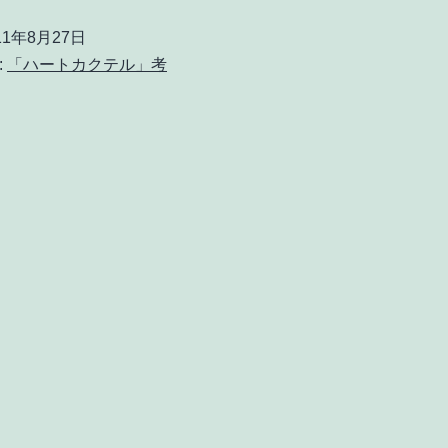
ト
11年8月27日
カ
:
「ハートカクテル」考
ク
テ
ル
考
～
vo
ノ
ッ
ク
を
し