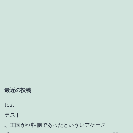
ク
テ
ル」
考
～
vol.021
虹
色
の
最近の投稿
風
test
テスト
宗主国が枢軸側であったというレアケース