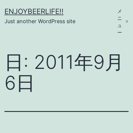
コ
ENJOYBEERLIFE!!
メ
ン
ニ
Just another WordPress site
テ
ュ
ー
ン
ツ
日:
2011年9月
へ
ス
6日
キ
ッ
プ