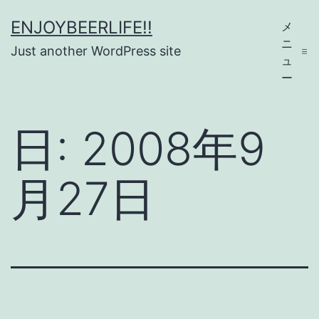
コ
ENJOYBEERLIFE!!
メ
ン
ニ
Just another WordPress site
テ
ュ
ー
ン
ツ
日:
2008年9
へ
ス
月27日
キ
ッ
プ