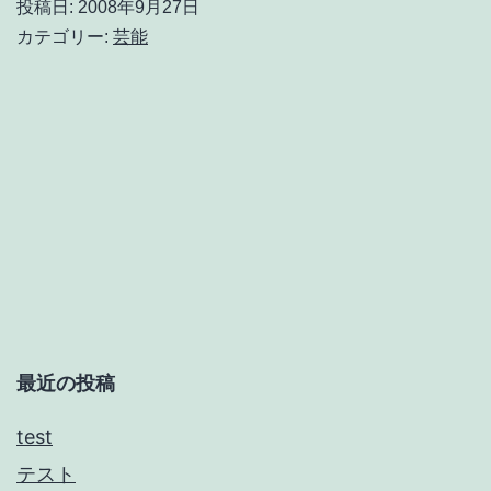
投稿日:
2008年9月27日
解
カテゴリー:
芸能
説
シ
リ
ー
ズ
≫
02-
04
～
最近の投稿
King
test
Of
テスト
The