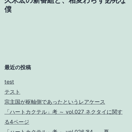
久米宏の新番組と、相変わらず必死な
ビ
僕
ゲ
ー
シ
ョ
最近の投稿
ン
test
テスト
宗主国が枢軸側であったというレアケース
「ハートカクテル」考 ～ vol.027 ネクタイに関す
る4ページ
「ハートカクテル」考 ～ vol.026 ’84 ── 夏