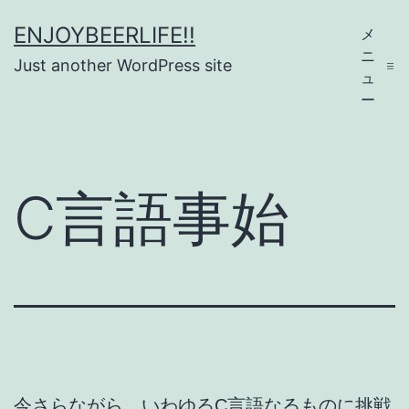
コ
ENJOYBEERLIFE!!
メ
ン
ニ
Just another WordPress site
テ
ュ
ー
ン
ツ
へ
C言語事始
ス
キ
ッ
プ
今さらながら、いわゆるC言語なるものに挑戦